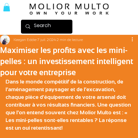
Keegan Eddie
7 juil. 2024
2 min de lecture
Maximiser les profits avec les mini-
pelles : un investissement intelligent
pour votre entreprise
Dans le monde compétitif de la construction, de 
l’aménagement paysager et de l’excavation, 
chaque pièce d’équipement de votre arsenal doit 
contribuer à vos résultats financiers. Une question 
que l'on entend souvent chez Molior Multo est : « 
Les mini-pelles sont-elles rentables ? La réponse 
est un oui retentissant!