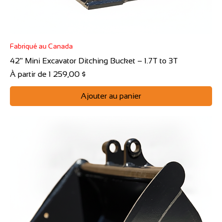
Fabriqué au Canada
42" Mini Excavator Ditching Bucket – 1.7T to 3T
Prix promotionnel
À partir de
1 259,00 $
Ajouter au panier