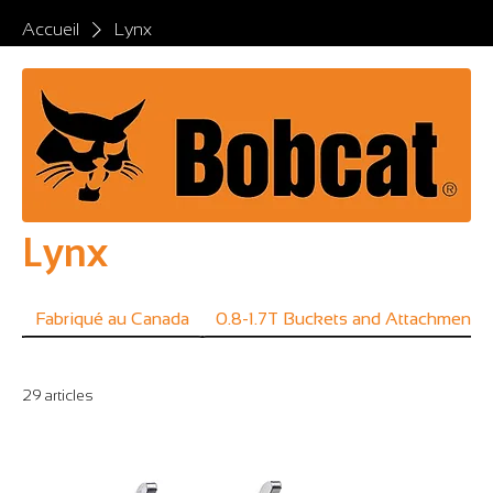
Accueil
Lynx
Lynx
Fabriqué au Canada
0.8-1.7T Buckets and Attachments
29 articles
Filtrer et trier