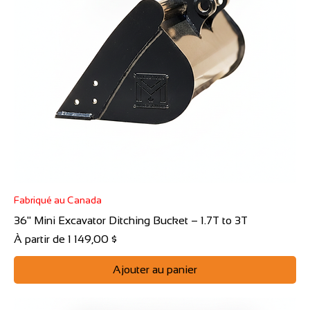
Γ
Fabriqué au Canada
36" Mini Excavator Ditching Bucket – 1.7T to 3T
Prix promotionnel
À partir de
1 149,00 $
Ajouter au panier