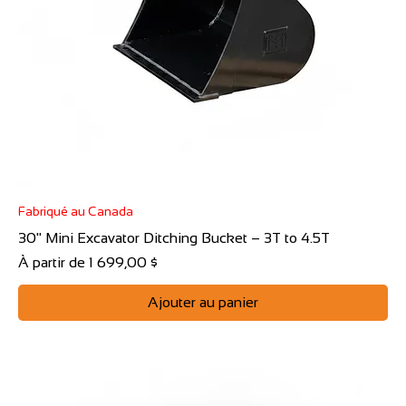
Fabriqué au Canada
30" Mini Excavator Ditching Bucket – 3T to 4.5T
Prix promotionnel
À partir de
1 699,00 $
Ajouter au panier