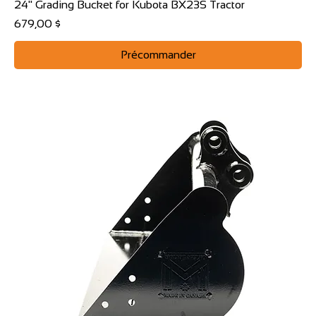
24" Grading Bucket for Kubota BX23S Tractor
Prix
679,00 $
Précommander