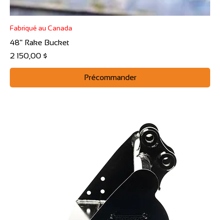
Fabriqué au Canada
48" Rake Bucket
Prix
2 150,00 $
Précommander