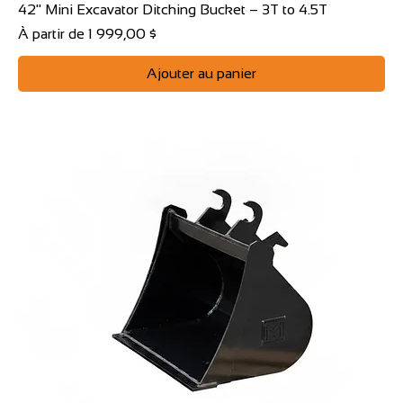
42" Mini Excavator Ditching Bucket – 3T to 4.5T
Prix promotionnel
À partir de
1 999,00 $
Ajouter au panier