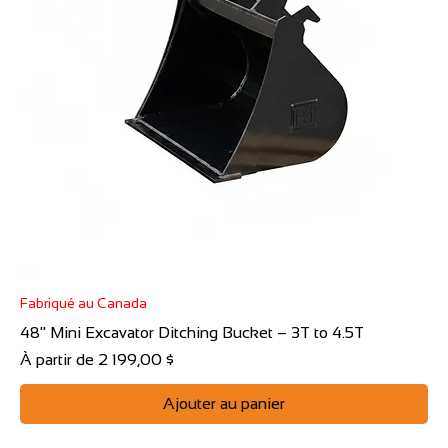
Fabriqué au Canada
48" Mini Excavator Ditching Bucket – 3T to 4.5T
Prix promotionnel
À partir de
2 199,00 $
Ajouter au panier