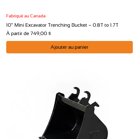
Fabriqué au Canada
10" Mini Excavator Trenching Bucket – 0.8T to 1.7T
Prix promotionnel
À partir de
749,00 $
Ajouter au panier