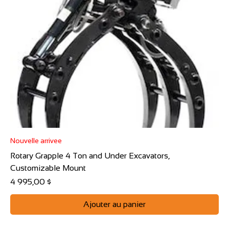
Nouvelle arrivee
Rotary Grapple 4 Ton and Under Excavators,
Customizable Mount
Prix
4 995,00 $
Ajouter au panier