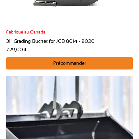
Fabriqué au Canada
31" Grading Bucket for JCB 8014 - 8020
Prix
729,00 $
Précommander