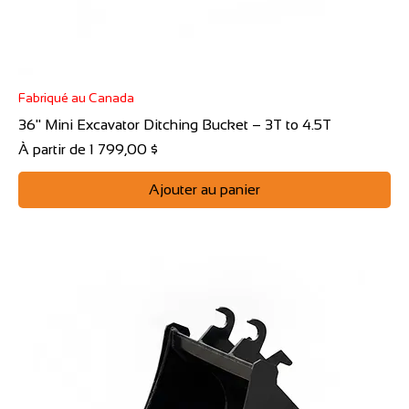
Fabriqué au Canada
36" Mini Excavator Ditching Bucket – 3T to 4.5T
Prix promotionnel
À partir de
1 799,00 $
Ajouter au panier