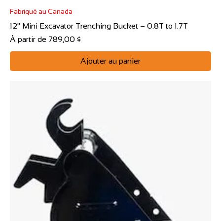
Fabriqué au Canada
12" Mini Excavator Trenching Bucket – 0.8T to 1.7T
Prix promotionnel
À partir de
789,00 $
Ajouter au panier