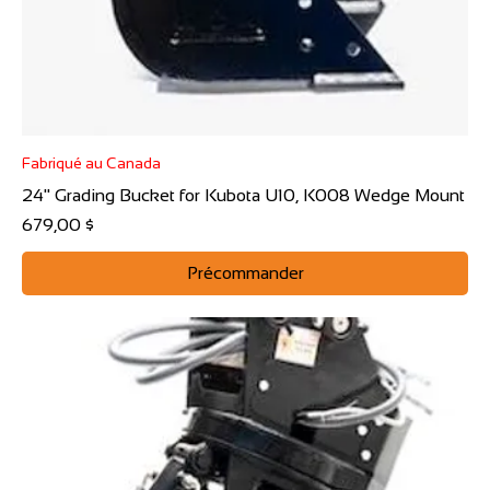
Fabriqué au Canada
24" Grading Bucket for Kubota U10, K008 Wedge Mount
Prix
679,00 $
Précommander