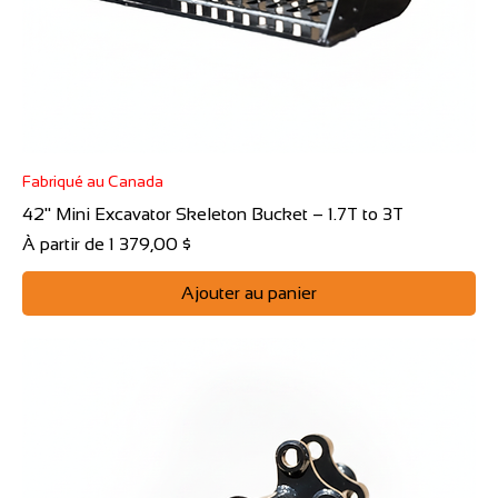
Fabriqué au Canada
42" Mini Excavator Skeleton Bucket – 1.7T to 3T
Prix promotionnel
À partir de
1 379,00 $
Ajouter au panier