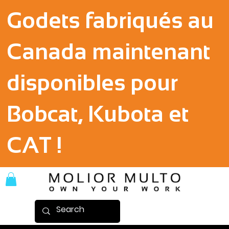
Godets fabriqués au
Canada maintenant
disponibles pour
Bobcat, Kubota et
CAT !