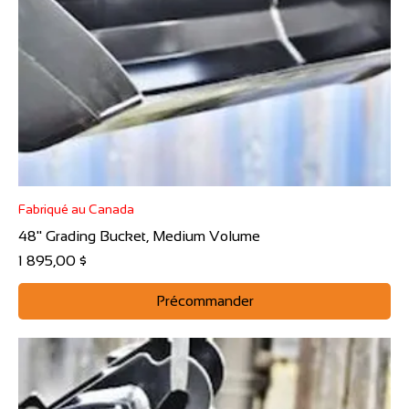
Fabriqué au Canada
48" Grading Bucket, Medium Volume
Prix
1 895,00 $
Précommander