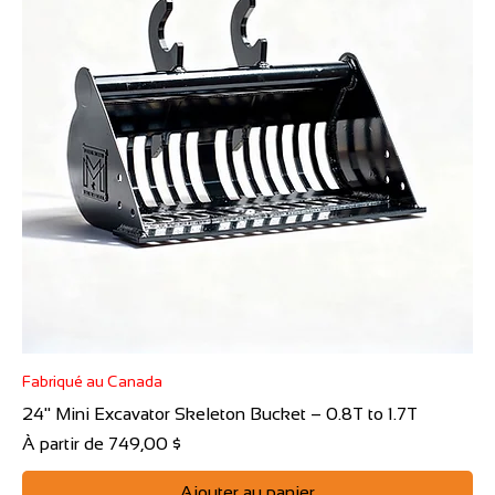
Fabriqué au Canada
24" Mini Excavator Skeleton Bucket – 0.8T to 1.7T
Prix promotionnel
À partir de
749,00 $
Ajouter au panier