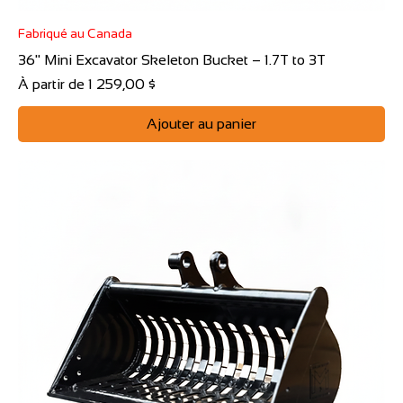
Fabriqué au Canada
36" Mini Excavator Skeleton Bucket – 1.7T to 3T
Prix promotionnel
À partir de
1 259,00 $
Ajouter au panier