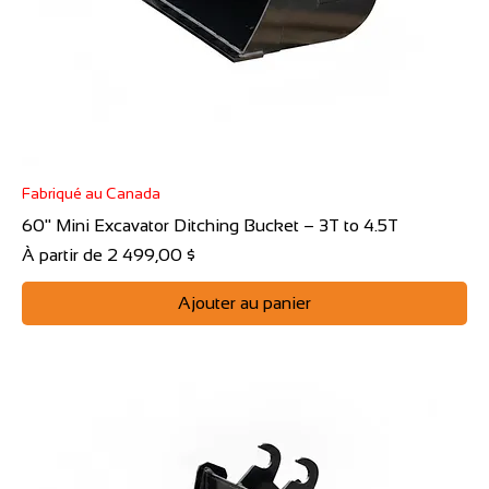
Fabriqué au Canada
60" Mini Excavator Ditching Bucket – 3T to 4.5T
Prix promotionnel
À partir de
2 499,00 $
Ajouter au panier