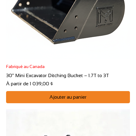
Fabriqué au Canada
30" Mini Excavator Ditching Bucket – 1.7T to 3T
Prix promotionnel
À partir de
1 039,00 $
Ajouter au panier