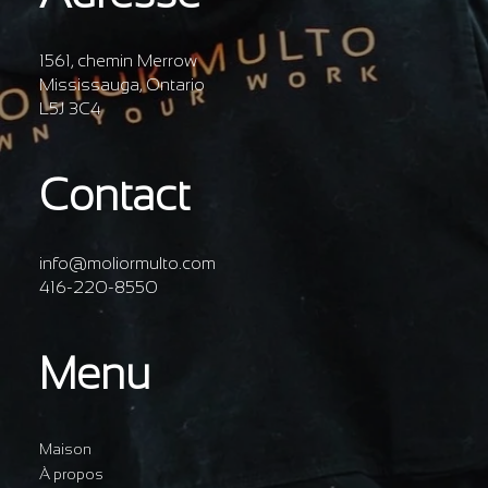
1561, chemin Merrow
Mississauga, Ontario
L5J 3C4
Contact
info@moliormulto.com
416-220-8550
Menu
Maison
À propos