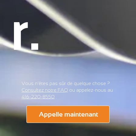
r.
Vous n'êtes pas sûr de quelque chose ?
Consultez notre FAQ
ou appelez-nous au
416-220-8550
.
Appelle maintenant