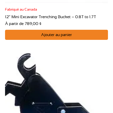
Fabriqué au Canada
12" Mini Excavator Trenching Bucket – 0.8T to 1.7T
Prix promotionnel
À partir de
789,00 $
Ajouter au panier