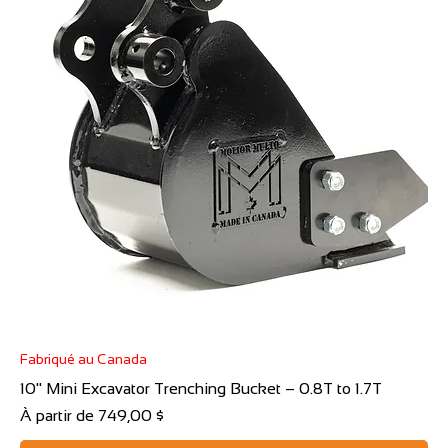
Fabriqué au Canada
10" Mini Excavator Trenching Bucket – 0.8T to 1.7T
Prix promotionnel
À partir de
749,00 $