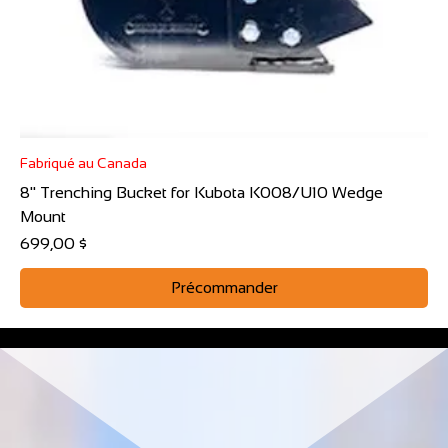
Fabriqué au Canada
8" Trenching Bucket for Kubota K008/U10 Wedge
Mount
Prix
699,00 $
Précommander