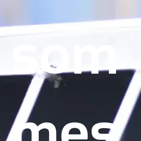
Γ
som
mes