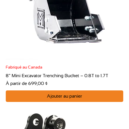
Fabriqué au Canada
8" Mini Excavator Trenching Bucket – 0.8T to 1.7T
Prix promotionnel
À partir de
699,00 $
Ajouter au panier