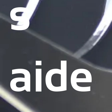
s
aide